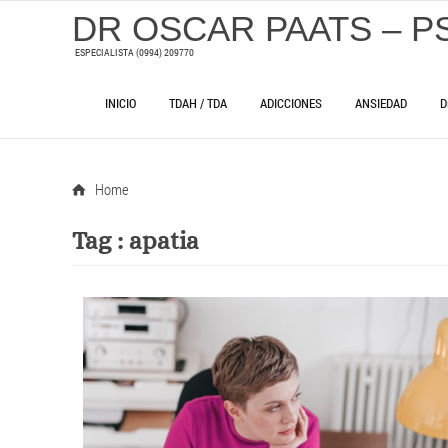
DR OSCAR PAATS – P
ESPECIALISTA (0994) 209770
INICIO
TDAH / TDA
ADICCIONES
ANSIEDAD
D
Home
Tag :
apatia